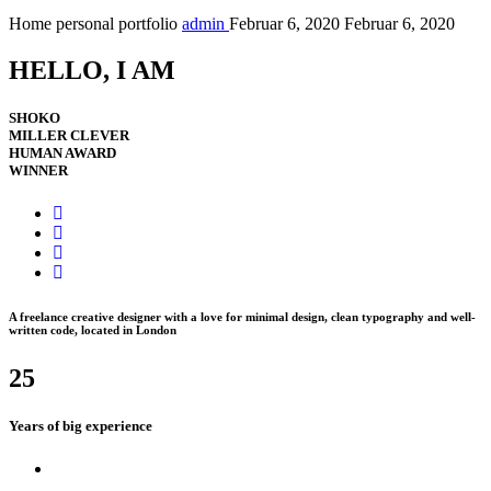
Home personal portfolio
admin
Februar 6, 2020
Februar 6, 2020
HELLO, I AM
SHOKO
MILLER
CLEVER
HUMAN
AWARD
WINNER
A freelance creative designer with a love for minimal design, clean typography and well-
written code, located in
London
25
Years of big experience